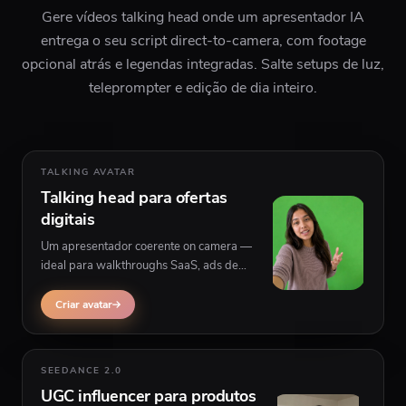
Gere vídeos talking head onde um apresentador IA
entrega o seu script direct-to-camera, com footage
opcional atrás e legendas integradas. Salte setups de luz,
teleprompter e edição de dia inteiro.
TALKING AVATAR
Talking head para ofertas
digitais
Um apresentador coerente on camera —
ideal para walkthroughs SaaS, ads de
instalação de app e explicações de website
onde o speaker fica em câmara com B-roll
Criar avatar
atrás.
SEEDANCE 2.0
UGC influencer para produtos