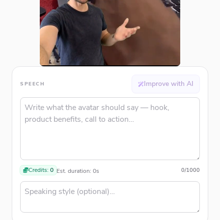
Improve with AI
SPEECH
Credits:
0
0
/
1000
Est. duration:
0
s