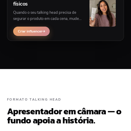
físicos
Quando o seu talking head precisa de
segurar o produto em cada cena, mude
para geração influencer multiscena em vez
do layout single-presenter.
Criar influencer
FORMATO TALKING HEAD
Apresentador em câmara — o
fundo apoia a história.