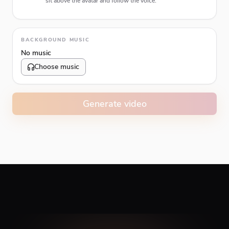
sit above the avatar and follow the voice.
Animation type
BACKGROUND MUSIC
No music
Choose music
Volume
10
%
Generate video
Caption animation color
#E74C3C
Alignment