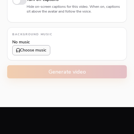
Hide on-screen captions for this video. When on, captions
sit above the avatar and follow the voice.
Animation type
BACKGROUND MUSIC
No music
Choose music
Volume
10
%
Generate video
Caption animation color
#E74C3C
Alignment