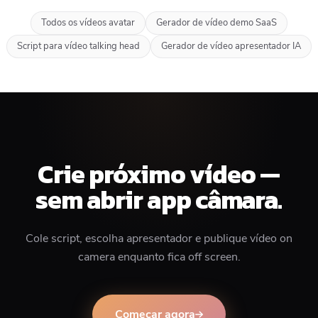
Todos os vídeos avatar
Gerador de vídeo demo SaaS
Script para vídeo talking head
Gerador de vídeo apresentador IA
Crie próximo vídeo —
sem abrir app câmara.
Cole script, escolha apresentador e publique vídeo on
camera enquanto fica off screen.
Começar agora