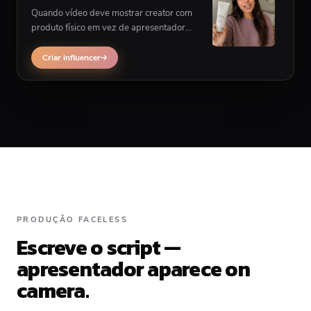
Quando vídeo deve mostrar creator com
produto físico em vez de apresentador
corner, UGC influencer alcança produção
faceless de forma diferente.
Criar influencer
PRODUÇÃO FACELESS
Escreve o script —
apresentador aparece on
camera.