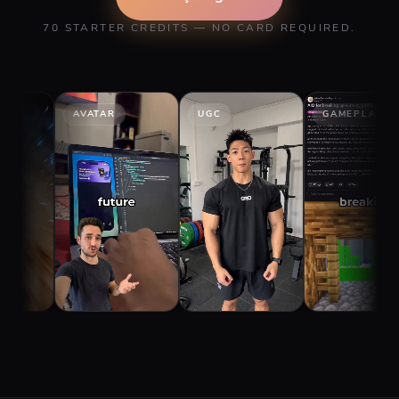
70 STARTER CREDITS — NO CARD REQUIRED.
AVATAR
UGC
GAMEPLAY
S