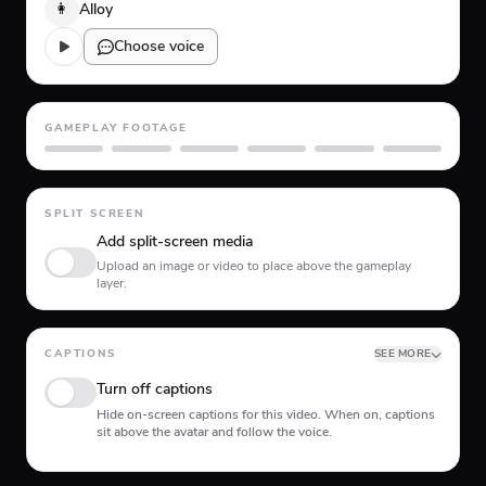
👩
Alloy
Choose voice
GAMEPLAY FOOTAGE
GTA 5
Minecraft
Planet Coaster
Roblox
Skate
Subway Surfer
SPLIT SCREEN
Add split-screen media
Upload an image or video to place above the gameplay
layer.
CAPTIONS
SEE MORE
Turn off captions
Hide on-screen captions for this video. When on, captions
sit above the avatar and follow the voice.