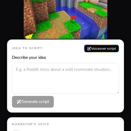
Voiceover script
IDEA TO SCRIPT
Describe your idea
Generate script
NARRATOR'S VOICE