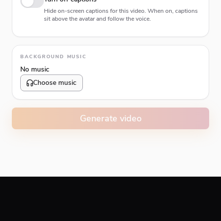
Hide on-screen captions for this video. When on, captions
sit above the avatar and follow the voice.
Animation type
BACKGROUND MUSIC
No music
Choose music
Volume
10
%
Generate video
Caption animation color
#E74C3C
Alignment