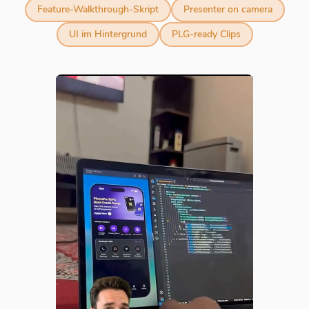
Feature-Walkthrough-Skript
Presenter on camera
UI im Hintergrund
PLG-ready Clips