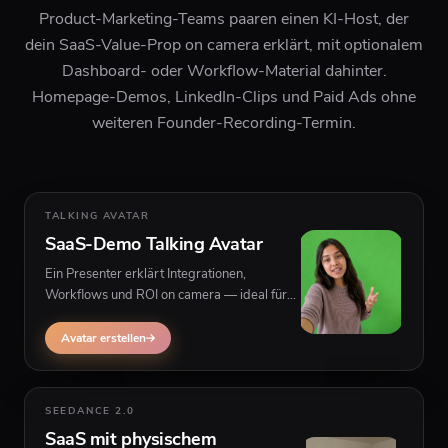
Product-Marketing-Teams paaren einen KI-Host, der
dein SaaS-Value-Prop on camera erklärt, mit optionalem
Dashboard- oder Workflow-Material dahinter.
Homepage-Demos, LinkedIn-Clips und Paid Ads ohne
weiteren Founder-Recording-Termin.
TALKING AVATAR
SaaS-Demo Talking Avatar
Ein Presenter erklärt Integrationen,
Workflows und ROI on camera — ideal für
PLG-Homepages, Signup-Flows und
Retargeting mit sichtbarem Produkt-UI
Avatar erstellen
hinter dem Speaker.
SEEDANCE 2.0
SaaS mit physischem