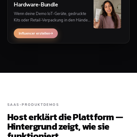
Hardware-Bundle
Wenn deine Demo IoT-Geräte, gedruckte
Kits oder Retail-Verpackung in den Händen
eines Creators zeigen muss, kann
Influencer-Multiscene Software-Demos
Influencer erstellen
ergänzen.
SAAS-PRODUKTDEMOS
Host erklärt die Plattform —
Hintergrund zeigt, wie sie
funktioniert.