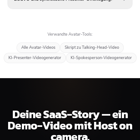
Verwandte Avatar-Tools:
Alle Avatar-Videos
Skript zu Talking-Head-Video
KI-Presenter-Videogenerator
KI-Spokesperson-Videogenerator
Deine SaaS-Story — ein
Demo-Video mit Host on
camera.