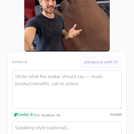
Improve with AI
SPEECH
Credits:
0
0
/
1000
Est. duration:
0
s